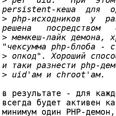
>
 per  uid.   При  этом 
>
 php-исходников  у  раз
>
 мемкеш-лайк демона, х
>
 опкод". Хороший спосо
>
в результате - для кажд
всегда будет активен как
минимум один PHP-демон,