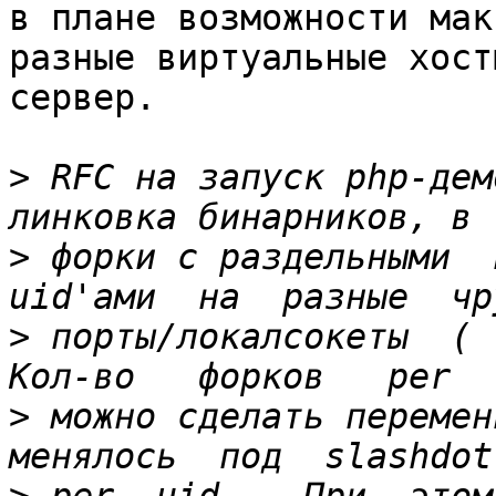
в плане возможности мак
разные виртуальные хост
сервер.

>
 RFC на запуск php-дем
>
 форки с раздельными  и
>
 порты/локалсокеты  (  p
>
 можно сделать переменн