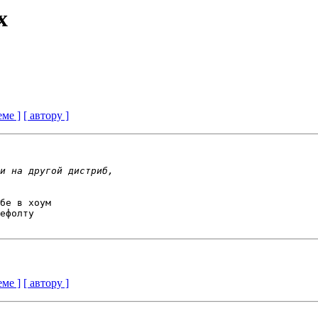
х
еме ]
[ автору ]
бе в хоум

ефолту

еме ]
[ автору ]