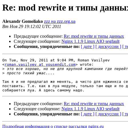
Re: mod rewrite и типы данны
Alexandr Gomoliako
zzz на zzz.org.ua
Вт Ноя 29 19:12:02 UTC 2011
Предыдущее сообщение:
Re: mod rewrite и типы данных
Следующее сообщение:
Nginx 1.1.9 Linux AIO segfault
Сообщения, упорядоченные по:
[ дате ]
[ дискуссии ]
[ т
On Tue, Nov 29, 2011 at 9:04 PM, Roman Vasilyev

<
roman.vasilyev at yousendit.com
> wrote:

>
>
Так я и не предлагал же менять, а чисто для нджинкса се
поставить. Т.е. как в луа модуле, только там еще и по д
Предыдущее сообщение:
Re: mod rewrite и типы данных
Следующее сообщение:
Nginx 1.1.9 Linux AIO segfault
Сообщения, упорядоченные по:
[ дате ]
[ дискуссии ]
[ т
Подробная информация о списке рассылки nginx-ru