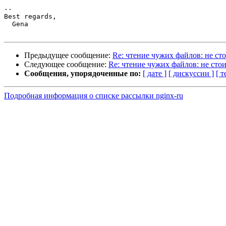
-- 

Best regards,

  Gena

Предыдущее сообщение:
Re: чтение чужих файлов: не ст
Следующее сообщение:
Re: чтение чужих файлов: не сто
Сообщения, упорядоченные по:
[ дате ]
[ дискуссии ]
[ т
Подробная информация о списке рассылки nginx-ru