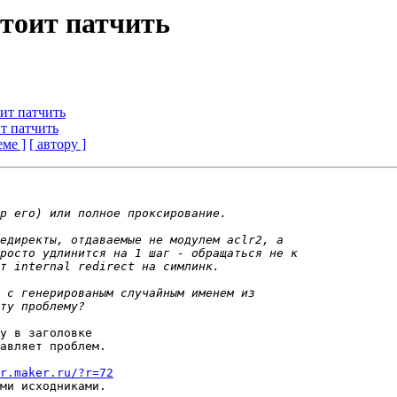
стоит патчить
оит патчить
ит патчить
еме ]
[ автору ]
у в заголовке

авляет проблем.

r.maker.ru/?r=72
ми исходниками.
