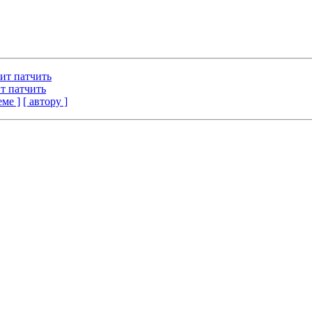
оит патчить
ит патчить
еме ]
[ автору ]