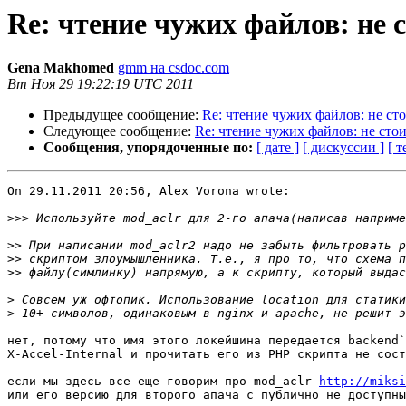
Re: чтение чужих файлов: не 
Gena Makhomed
gmm на csdoc.com
Вт Ноя 29 19:22:19 UTC 2011
Предыдущее сообщение:
Re: чтение чужих файлов: не ст
Следующее сообщение:
Re: чтение чужих файлов: не сто
Сообщения, упорядоченные по:
[ дате ]
[ дискуссии ]
[ т
On 29.11.2011 20:56, Alex Vorona wrote:

>>>
>>
>>
>>
>
>
нет, потому что имя этого локейшина передается backend`
X-Accel-Internal и прочитать его из PHP скрипта не сост
если мы здесь все еще говорим про mod_aclr 
http://miksi
или его версию для второго апача с публично не доступны