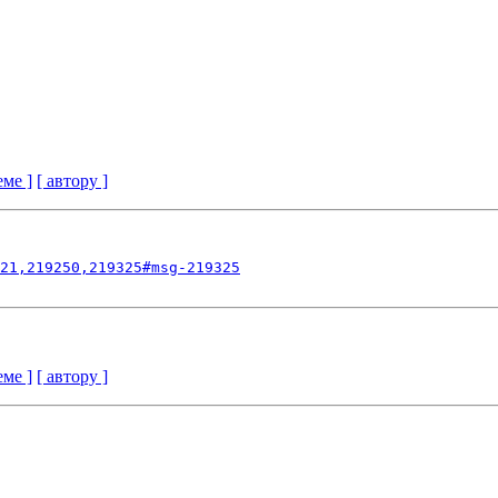
еме ]
[ автору ]
21,219250,219325#msg-219325
еме ]
[ автору ]