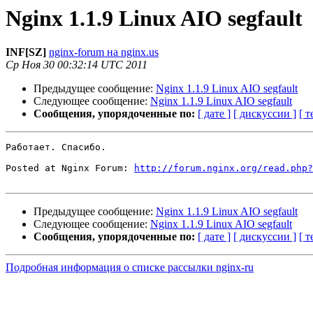
Nginx 1.1.9 Linux AIO segfault
INF[SZ]
nginx-forum на nginx.us
Ср Ноя 30 00:32:14 UTC 2011
Предыдущее сообщение:
Nginx 1.1.9 Linux AIO segfault
Следующее сообщение:
Nginx 1.1.9 Linux AIO segfault
Сообщения, упорядоченные по:
[ дате ]
[ дискуссии ]
[ т
Работает. Спасибо.

Posted at Nginx Forum: 
http://forum.nginx.org/read.php?
Предыдущее сообщение:
Nginx 1.1.9 Linux AIO segfault
Следующее сообщение:
Nginx 1.1.9 Linux AIO segfault
Сообщения, упорядоченные по:
[ дате ]
[ дискуссии ]
[ т
Подробная информация о списке рассылки nginx-ru