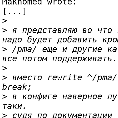
Makhomed wrote:

[...]

>
>
 я представляю во что 
>
 /pma/ еще и другие ка
>
>
 вместо rewrite ^/pma/
>
 в конфиге наверное лу
>
 судя по документации 