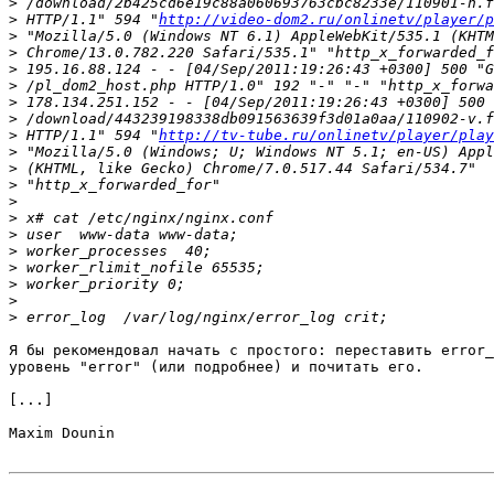
>
>
 HTTP/1.1" 594 "
http://video-dom2.ru/onlinetv/player/p
>
>
>
>
>
>
>
 HTTP/1.1" 594 "
http://tv-tube.ru/onlinetv/player/play
>
>
>
>
>
>
>
>
>
>
>
Я бы рекомендовал начать с простого: переставить error_
уровень "error" (или подробнее) и почитать его.

[...]

Maxim Dounin
