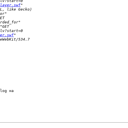
layer.swf
er.swf
log на 
