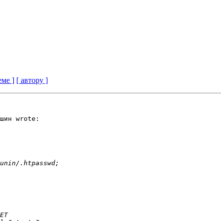
еме ]
[ автору ]
шин wrote:
