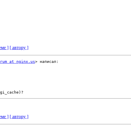
еме ]
[ автору ]
rum at nginx.us
> написал:

еме ]
[ автору ]