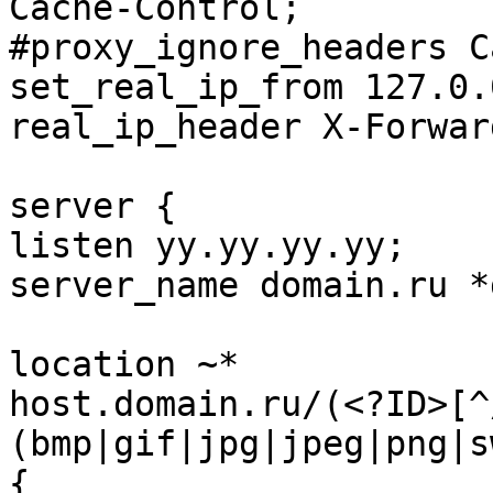
Cache-Control;

#proxy_ignore_headers C
set_real_ip_from 127.0.0
real_ip_header X-Forwar
server {

listen yy.yy.yy.yy;

server_name domain.ru *
location ~*

host.domain.ru/(<?ID>[^
(bmp|gif|jpg|jpeg|png|s
{
