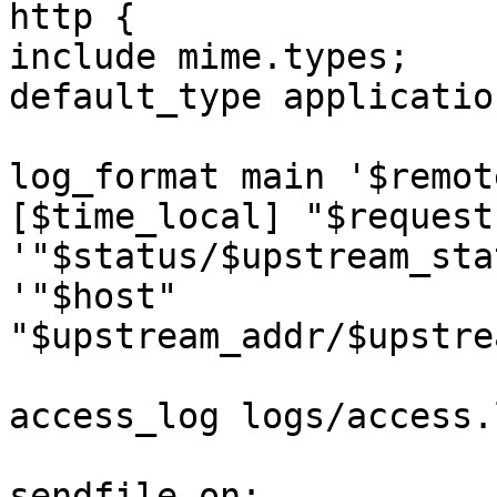
http {

include mime.types;

default_type applicatio
log_format main '$remot
[$time_local] "$request"
'"$status/$upstream_sta
'"$host"

"$upstream_addr/$upstre
access_log logs/access.
sendfile on;
