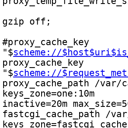
proxy_temp_file_write_s
gzip off;

#proxy_cache_key 
"$
scheme://$host$uri$is
proxy_cache_key 
"$
scheme://$request_met
proxy_cache_path /var/c
keys_zone=one:10m

inactive=20m max_size=50
fastcgi_cache_path /var
keys_zone=fastcgi_cache