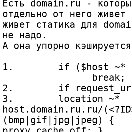
Есть domain.ru - которы
отдельно от него живет 
живет статика для domai
не надо.

А она упорно кэшируется.
1.        if ($host ~* 
                break; }

2.        if request_ur
3.        location ~*

host.domain.ru.ru/(<?ID
(bmp|gif|jpg|jpeg) {

proxy_cache off; }
