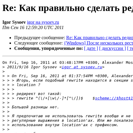
Re: Как правильно сделать р
Igor Sysoev
igor на sysoev.ru
Пт Сен 16 12:59:20 UTC 2011
Предыдущее сообщение:
Re: Как правильно сделать реди
Следующее сообщение:
{Windows] После нескольких рест
Сообщения, упорядоченные по:
[ дате ]
[ дискуссии ]
[ т
On Fri, Sep 16, 2011 at 03:48:17PM +0300, Alexander Mos
>
 2011/9/16 Igor Sysoev <
igor at sysoev.ru
>
>
>
>
>
>
>
 > > rewrite ^(\/+[\w\/-]*[^\/])$    $
scheme://$host$1
>
>
>
>
>
>
>