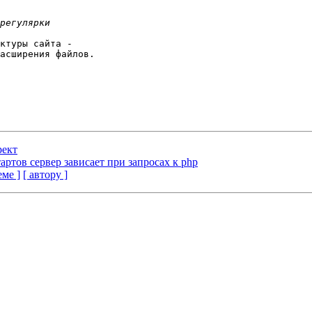
ктуры сайта -

асширения файлов.

рект
артов сервер зависает при запросах к php
еме ]
[ автору ]