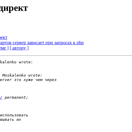
едирект
рект
артов сервер зависает при запросах к php
еме ]
[ автору ]
kalenko wrote:

/