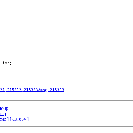
_for;

21,215312,215333#msg-215333
о ip
 ip
еме ]
[ автору ]