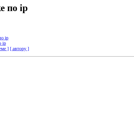
е по ip
о ip
 ip
еме ]
[ автору ]