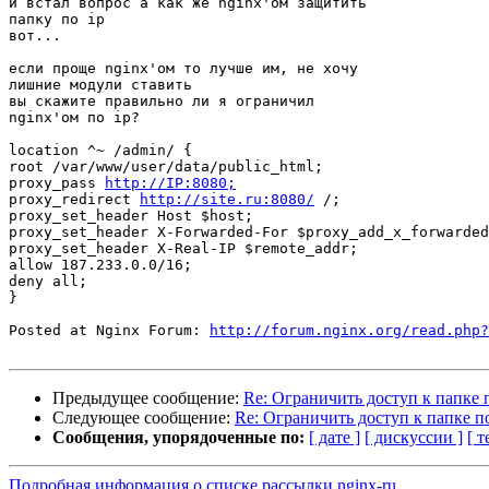
и встал вопрос а как же nginx'ом защитить

папку по ip

вот...

если проще nginx'ом то лучше им, не хочу

лишние модули ставить

вы скажите правильно ли я ограничил

nginx'ом по ip?

location ^~ /admin/ {

root /var/www/user/data/public_html;

proxy_pass 
http://IP:8080;
proxy_redirect 
http://site.ru:8080/
 /;

proxy_set_header Host $host;

proxy_set_header X-Forwarded-For $proxy_add_x_forwarded
proxy_set_header X-Real-IP $remote_addr;

allow 187.233.0.0/16;

deny all;

}

Posted at Nginx Forum: 
http://forum.nginx.org/read.php?
Предыдущее сообщение:
Re: Ограничить доступ к папке п
Следующее сообщение:
Re: Ограничить доступ к папке по
Сообщения, упорядоченные по:
[ дате ]
[ дискуссии ]
[ т
Подробная информация о списке рассылки nginx-ru