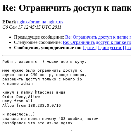
Re: Ограничить доступ к папк
EDark
nginx-forum на nginx.us
Сб Сен 17 12:45:15 UTC 2011
Предыдущее сообщение:
Re: Ограничить доступ к папке п
Следующее сообщение:
Re: Ограничить доступ к папке по
Сообщения, упорядоченные по:
[ дате ]
[ дискуссии ]
[ т
Ребят, извините :) мысли все в кучу.

мне нужно было ограничить доступ к

админ части CMS по ip, проще говоря,

разрешить доступ только с моего ip

к папке admin

кинул в папку htaccess вида

Order Deny,Allow 

Deny from all

Allow from 188.233.0.0/16

и понеслось..)

сначала не понял почему 403 ошибка, потом

разобрался что это из-за nginx
