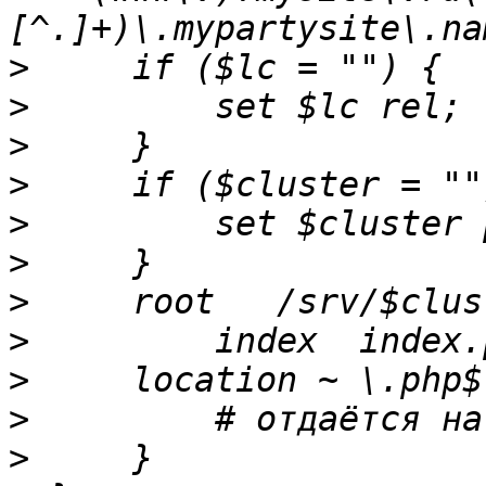
>
>
>
>
>
>
>
>
>
>
>