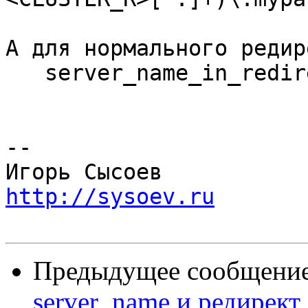
А для нормального редире
   server_name_in_redirect off;

-- 

http://sysoev.ru
Предыдущее сообщени
server_name и редирект