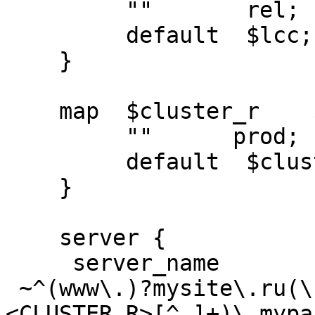
         ""       rel;

         default  $lcc;

    }

    map  $cluster_r    $cluster  {

         ""      prod;

         default  $cluster;

    }

    server {

     server_name

 ~^(www\.)?mysite\.ru(\.(?<LC_R>[^.]+)\.(?
<CLUSTER_R>[^.]+)\.mypa