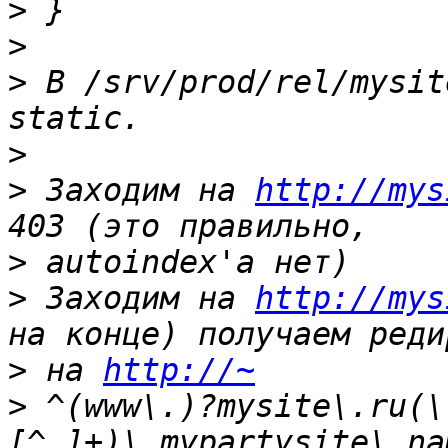
>
>
>
 В /srv/prod/rel/mysit
>
>
 Заходим на 
http://mys
>
>
 Заходим на 
http://mys
>
 на 
http://~
>
 ^(www\.)?mysite\.ru(\