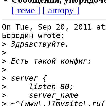
[ теме ]
[ автору ]
On Tue, Sep 20, 2011 at
Бородин wrote:

>
>
>
>
>
>
>
>
 ~^(www\.)?mysite\.ru(