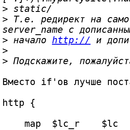
>
>
 Т.е. редирект на само
>
 начало 
http://
>
>
Вместо if'ов лучше пост
http {

    map  $lc_r    $lc  {
