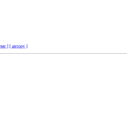
еме ]
[ автору ]