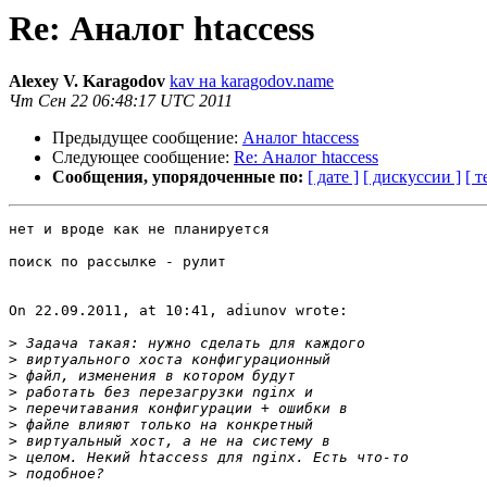
Re: Аналог htaccess
Alexey V. Karagodov
kav на karagodov.name
Чт Сен 22 06:48:17 UTC 2011
Предыдущее сообщение:
Аналог htaccess
Следующее сообщение:
Re: Аналог htaccess
Сообщения, упорядоченные по:
[ дате ]
[ дискуссии ]
[ т
нет и вроде как не планируется 

поиск по рассылке - рулит 

On 22.09.2011, at 10:41, adiunov wrote:

>
>
>
>
>
>
>
>
>