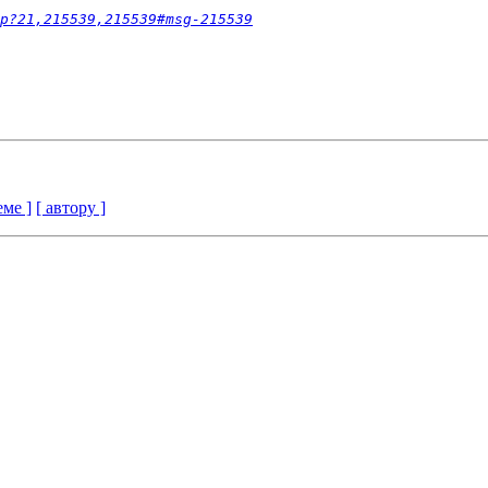
p?21,215539,215539#msg-215539
еме ]
[ автору ]