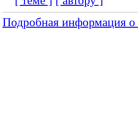
[ теме ]
[ автору ]
Подробная информация о 