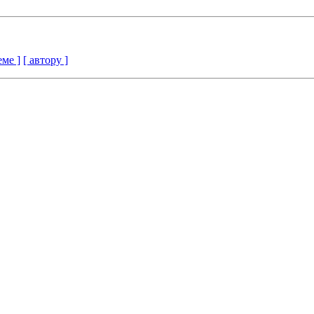
еме ]
[ автору ]