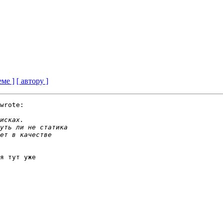
еме ]
[ автору ]
wrote:

я тут уже
