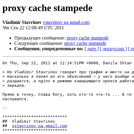
proxy cache stampede
Vladimir Stavrinov
vstavrinov на gmail.com
Чт Сен 22 12:08:49 UTC 2011
Предыдущее сообщение:
proxy cache stampede
Следующее сообщение:
proxy cache stampede
Сообщения, упорядоченные по:
[ дате ]
[ дискуссии ]
[ т
On Thu, Sep 22, 2011 at 12:14:51PM +0600, Danila Shtan 
>
>
>
>
Прямо в точку. Слава богу, хоть кто-то что-то ... А то 
наслушался.

-- 

***************************

##  Vladimir Stavrinov

##  
vstavrinov на gmail.com
***************************
