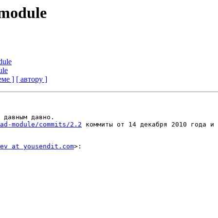
 module
dule
ule
еме ]
[ автору ]
 давным давно.

ad-module/commits/2.2
 коммиты от 14 декабря 2010 года и 
ev at yousendit.com
>:
