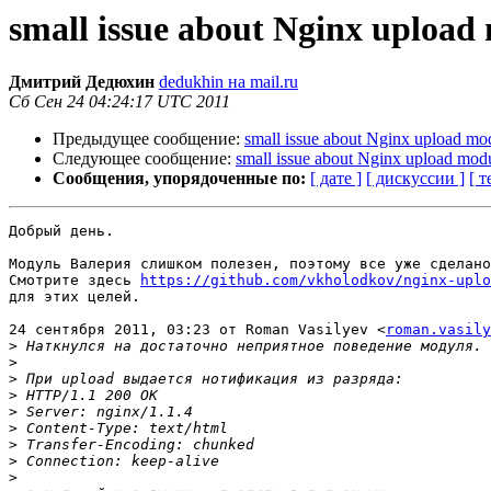
small issue about Nginx upload
Дмитрий Дедюхин
dedukhin на mail.ru
Сб Сен 24 04:24:17 UTC 2011
Предыдущее сообщение:
small issue about Nginx upload mo
Следующее сообщение:
small issue about Nginx upload mod
Сообщения, упорядоченные по:
[ дате ]
[ дискуссии ]
[ т
Добрый день.

Модуль Валерия слишком полезен, поэтому все уже сделано
Смотрите здесь 
https://github.com/vkholodkov/nginx-uplo
для этих целей.

24 сентября 2011, 03:23 от Roman Vasilyev <
roman.vasily
>
>
>
>
>
>
>
>
>