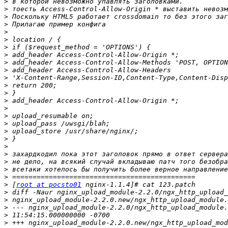
>
>
>
>
>
>
>
>
>
>
>
>
>
>
>
>
>
>
>
>
>
>
>
>
>
 [
root at pocsto01
>
>
>
>
>