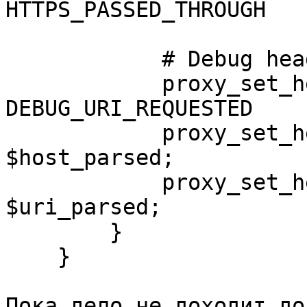
HTTPS_PASSED_THROUGH   
            # Debug headers

            proxy_set_header    
DEBUG_URI_REQUESTED    
            proxy_set_header    DEBUG_HOST_PARSED       
$host_parsed;

            proxy_set_header    DEBUG_URI_PARSED        
$uri_parsed;

        }

    }

Пока дело не доходит до