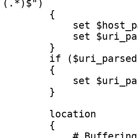
(.*)$")

        {

            set $host_parsed    $1;

            set $uri_parsed     $2;

        }

        if ($uri_parsed =       "")

        {

            set $uri_parsed     "/";

        }

        location        /

        {

            # Buffering
