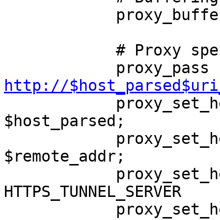
            proxy_buffering     on;

            # Proxy specification

   
http://$host_parsed$uri

            proxy_set_header    Host                    
$host_parsed;

            proxy_set_header    HTTPS_TUNNEL_HOST       
$remote_addr;

            proxy_set_header    
HTTPS_TUNNEL_SERVER    
            proxy_set_header    