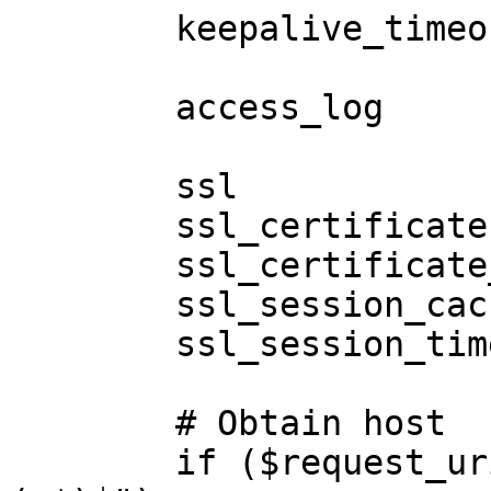
        keepalive_timeout       60;

        access_log              /dev/null;

        ssl                     on;

        ssl_certificate         cert.pem;

        ssl_certificate_key     key.pem;

        ssl_session_cache       shared:SSL:10m;

        ssl_session_timeout     10m;

        # Obtain host

        if ($request_uri        ~*      "^/([^/]*)