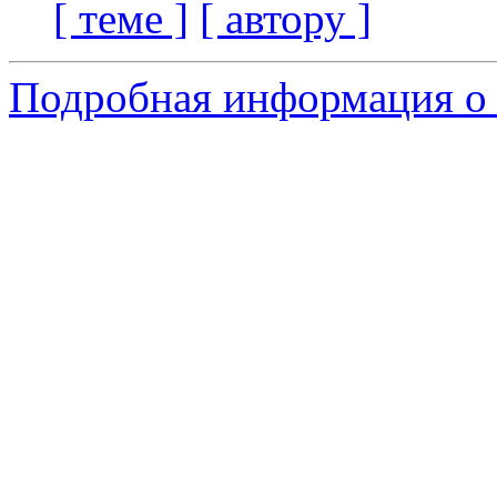
[ теме ]
[ автору ]
Подробная информация о 