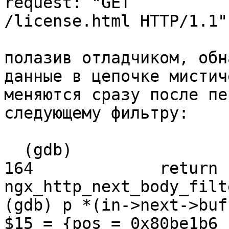
request: "GET

/license.html HTTP/1.1"
полазив отладчиком, обн
данные в цепочке мистич
меняются сразу после пе
следующему фильтру:

  (gdb) 

164             return 
ngx_http_next_body_filt
(gdb) p *(in->next->buf)
$15 = {pos = 0x80be1b6 