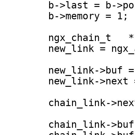
	b->last = b->pos + sizeof(IF_CODE) - 1;

	b->memory = 1;

	ngx_chain_t   *new_link;

	new_link = ngx_alloc_chain_link(r->pool);

	new_link->buf = b;

	new_link->next = NULL;

	chain_link->next = new_link;

	chain_link->buf->last_buf = 0;
