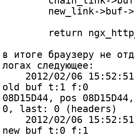
	chain_link->buf->sync = 1;

	new_link->buf->last_buf = 1;

	return ngx_http_next_body_filter(r, in);

в итоге браузеру не отд
логах следующее:

    2012/02/06 15:52:51 [debug] 8424#0: *3 write 
old buf t:1 f:0

08D15D44, pos 08D15D44,
0, last: 0 (headers)

    2012/02/06 15:52:51 [debug] 8424#0: *3 write 
new buf t:0 f:1
