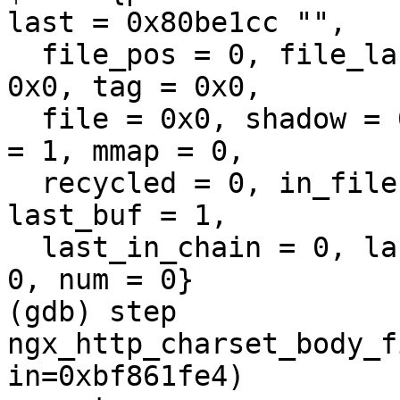
last = 0x80be1cc "", 

  file_pos = 0, file_last = 0, start = 0x0, end = 
0x0, tag = 0x0, 

  file = 0x0, shadow = 0x0, temporary = 0, memory 
= 1, mmap = 0, 

  recycled = 0, in_file = 0, flush = 0, sync = 0, 
last_buf = 1, 

  last_in_chain = 0, last_shadow = 0, temp_file = 
0, num = 0}

(gdb) step

ngx_http_charset_body_f
in=0xbf861fe4)
