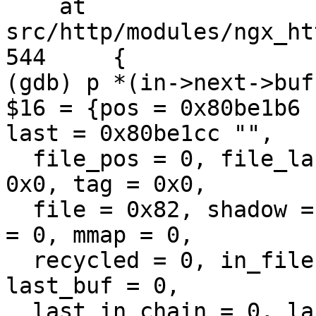
    at 
src/http/modules/ngx_ht
544     {

(gdb) p *(in->next->buf)
$16 = {pos = 0x80be1b6 
last = 0x80be1cc "", 

  file_pos = 0, file_last = 0, start = 0x0, end = 
0x0, tag = 0x0, 

  file = 0x82, shadow = 0x0, temporary = 0, memory 
= 0, mmap = 0, 

  recycled = 0, in_file = 1, flush = 1, sync = 1, 
last_buf = 0, 

  last_in_chain = 0, last_shadow = 1, temp_file = 