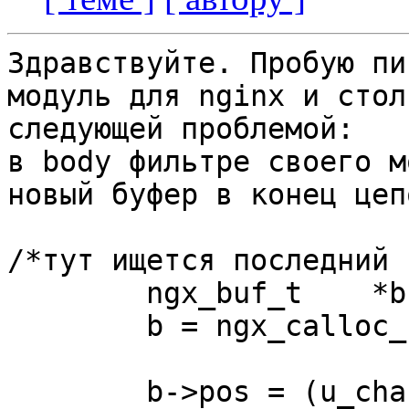
Здравствуйте. Пробую пи
модуль для nginx и стол
следующей проблемой:

в body фильтре своего м
новый буфер в конец цеп
/*тут ищется последний 
	ngx_buf_t    *b;

	b = ngx_calloc_buf(r->pool);

	b->pos = (u_char *)IF_CODE;
