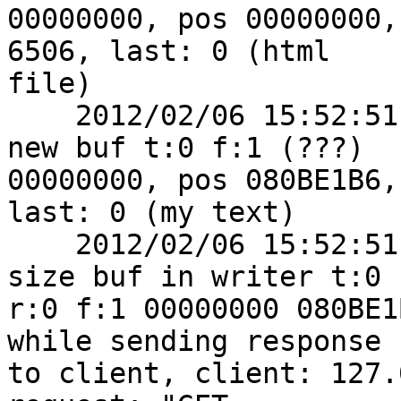
00000000, pos 00000000,
6506, last: 0 (html

file)

    2012/02/06 15:52:51 [debug] 8424#0: *3 write 
new buf t:0 f:1 (???)

00000000, pos 080BE1B6,
last: 0 (my text)

    2012/02/06 15:52:51 [alert] 8424#0: *3 zero 
size buf in writer t:0

r:0 f:1 00000000 080BE1
while sending response

to client, client: 127.