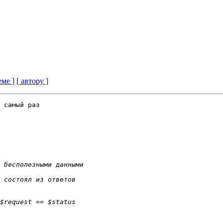
еме ]
[ автору ]
 самый раз
