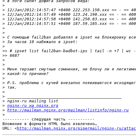
>
>
>
>
>
>
>
>
>
>
>
>>
>>
>
>
>
>
>
>
>
>
>
>
>
nginx-ru на nginx.org
>
http://mailman.nginx.org/mailman/listinfo/nginx-ru
>
----------- следущая часть -----------

Вложение в формате HTML было извлечено…

URL: <
http://mailman.nginx.org/pipermail/nginx-ru/attac