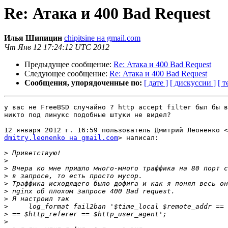
Re: Атака и 400 Bad Request
Илья Шипицин
chipitsine на gmail.com
Чт Янв 12 17:24:12 UTC 2012
Предыдущее сообщение:
Re: Атака и 400 Bad Request
Следующее сообщение:
Re: Атака и 400 Bad Request
Сообщения, упорядоченные по:
[ дате ]
[ дискуссии ]
[ т
у вас не FreeBSD случайно ? http accept filter был бы в
никто под линукс подобные штуки не видел?

dmitry.leonenko на gmail.com
> написал:

>
>
>
>
>
>
>
>
>
>