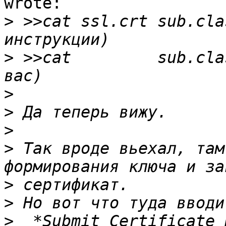
wrote:

>
 >>cat ssl.crt sub.cla
>
 >>cat         sub.cla
>
>
>
>
 Так вроде вьехал, там
>
>
>