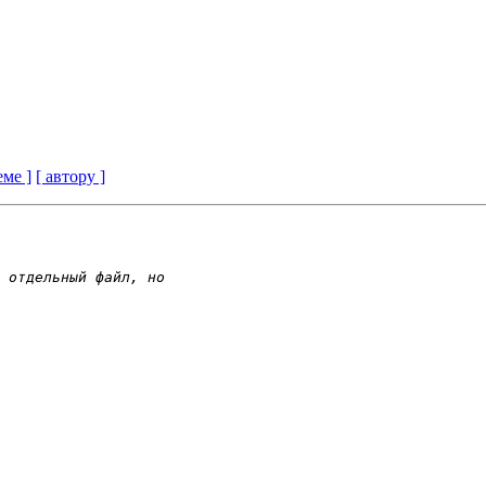
еме ]
[ автору ]