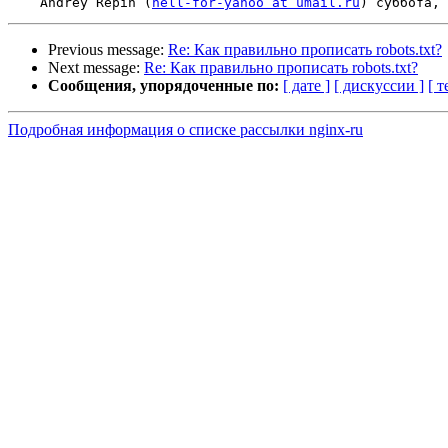
    Andrey Repin (
hell-for-yahoo at umail.ru
Previous message:
Re: Как правильно прописать robots.txt?
Next message:
Re: Как правильно прописать robots.txt?
Сообщения, упорядоченные по:
[ дате ]
[ дискуссии ]
[ т
Подробная информация о списке рассылки nginx-ru