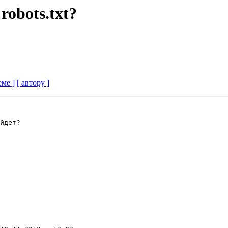
obots.txt?
еме ]
[ автору ]
йдет?
