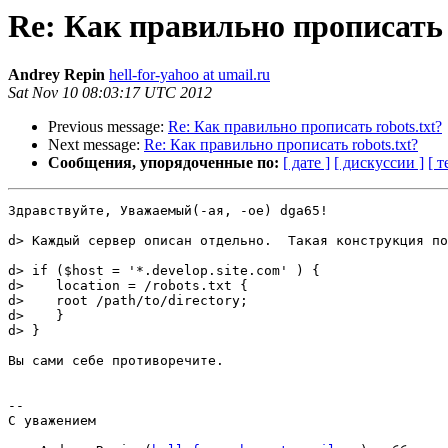
Re: Как правильно прописать r
Andrey Repin
hell-for-yahoo at umail.ru
Sat Nov 10 08:03:17 UTC 2012
Previous message:
Re: Как правильно прописать robots.txt?
Next message:
Re: Как правильно прописать robots.txt?
Сообщения, упорядоченные по:
[ дате ]
[ дискуссии ]
[ т
Здравствуйте, Уважаемый(-ая, -ое) dga65!

d> Каждый сервер описан отдельно.  Такая конструкция по
d> if ($host = '*.develop.site.com' ) {

d>    location = /robots.txt {

d>    root /path/to/directory;

d>    }

d> }

Вы сами себе противоречите.

-- 

С уважением
