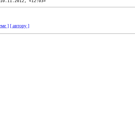
еме ]
[ автору ]