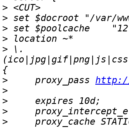
>
>
>
>
>
 \.
(ico|jpg|gif|png|js|css
>
     proxy_pass 
http:/
>
>
>
>