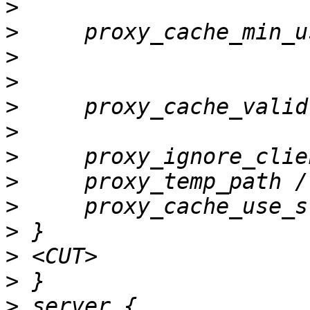
>
>
>
>
>
>
>
>
>
>
>
>
>