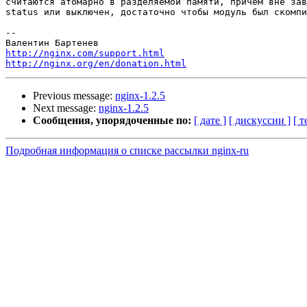
считаются атомарно в разделяемой памяти, причем вне зав
status или выключен, достаточно чтобы модуль был скомпи
--

http://nginx.com/support.html
http://nginx.org/en/donation.html
Previous message:
nginx-1.2.5
Next message:
nginx-1.2.5
Сообщения, упорядоченные по:
[ дате ]
[ дискуссии ]
[ т
Подробная информация о списке рассылки nginx-ru