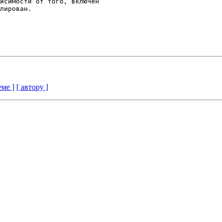
исимости от того, включен 

лирован.

еме ]
[ автору ]