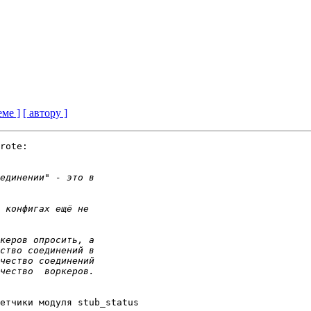
еме ]
[ автору ]
rote:

етчики модуля stub_status 
