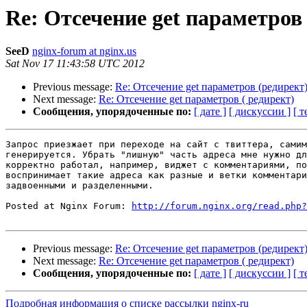
Re: Отсечение get параметров
SeeD
nginx-forum at nginx.us
Sat Nov 17 11:43:58 UTC 2012
Previous message:
Re: Отсечение get параметров (редирект
Next message:
Re: Отсечение get параметров ( редирект)
Сообщения, упорядоченные по:
[ дате ]
[ дискуссии ]
[ т
Запрос приезжает при переходе на сайт с твиттера, самим
генерируется. Убрать "лишную" часть адреса мне нужно дл
корректно работал, например, виджет с комментариями, по
воспринимает такие адреса как разные и ветки комментари
задвоенными и разделенными.

Posted at Nginx Forum: 
http://forum.nginx.org/read.php?
Previous message:
Re: Отсечение get параметров (редирект
Next message:
Re: Отсечение get параметров ( редирект)
Сообщения, упорядоченные по:
[ дате ]
[ дискуссии ]
[ т
Подробная информация о списке рассылки nginx-ru