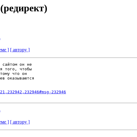
 (редирект)
)
еме ]
[ автору ]
 сайтом он не

я того, чтобы

тому что он

ев оказываются

21,232942,232946#msg-232946
)
еме ]
[ автору ]