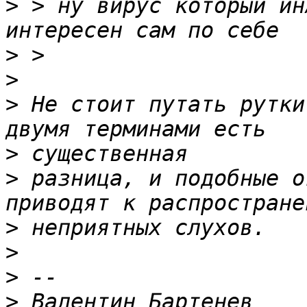
>
 > ну вирус который ин
>
>
>
 Не стоит путать рутки
>
>
 разница, и подобные о
>
>
>
>