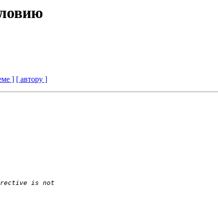
словию
еме ]
[ автору ]