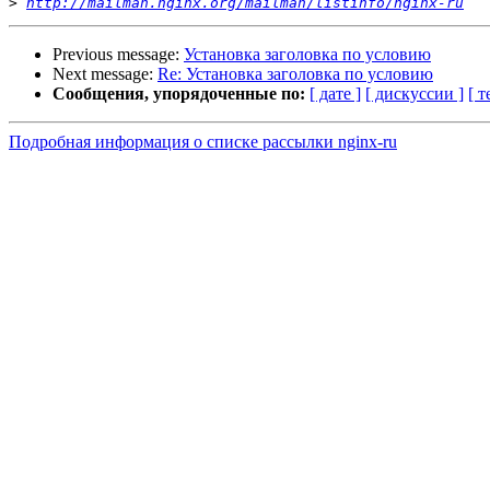
>
http://mailman.nginx.org/mailman/listinfo/nginx-ru
Previous message:
Установка заголовка по условию
Next message:
Re: Установка заголовка по условию
Сообщения, упорядоченные по:
[ дате ]
[ дискуссии ]
[ т
Подробная информация о списке рассылки nginx-ru