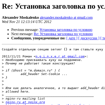
Re: Установка заголовка по у
Alexander Moskalenko
alexander.moskalenko at gmail.com
Wed Nov 21 12:13:14 UTC 2012
Previous message:
Установка заголовка по условию
Next message:
Re: Установка заголовка по условию
Сообщения, упорядоченные по:
[ дате ]
[ дискуссии ]
[ т
Создайте отдельную секцию server {} и там ставьте куку

2012/11/21 Роман <
n.g.i.n.x.e.r at gmail.com
>:

>
>
>
>
>
>
>
>
>
>
>
>
>
nginx-ru at nginx.org