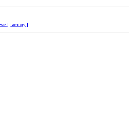
еме ]
[ автору ]