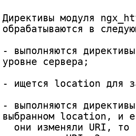
Директивы модуля ngx_ht
обрабатываются в следую
- выполняются директивы
уровне сервера;

- ищется location для з
- выполняются директивы
выбранном location, и ес
  они изменяли URI, то ищется новый location для 