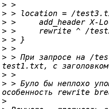
>
>
>
>
>
>
>
 > При запросе на /tes
>
>
 > Було бы неплохо упо
>