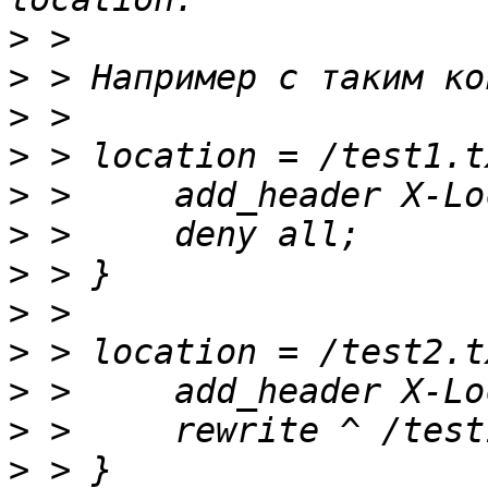
>
>
>
>
>
>
>
>
>
>
>
>