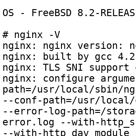
OS - FreeBSD 8.2-RELEASE
# nginx -V

nginx: nginx version: n
nginx: built by gcc 4.2
nginx: TLS SNI support 
nginx: configure argume
path=/usr/local/sbin/ngi
--conf-path=/usr/local/
--error-log-path=/stora
error.log --with-http_s
--with-http_dav_module 