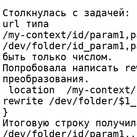
Столкнулась с задачей: 
url типа

/my-context/id/param1,p
/dev/folder/id_param1,p
быть только числом.

Попробовала написать re
преобразования.

 location  /my-context/([0-9]+)/(.*)$ {

rewrite /dev/folder/$1_
}

Итоговую строку получил
/dev/folder/id/param1,.