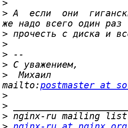
>
>
 А  если  они  гиганск
>
>
>
>
>
  Михаил                          
mailto:
postmaster at so
>
>
>
>
nginx-ru at nginx.org