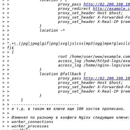
>
 > 			proxy_pass 
http://82.200.198.10
>
 > 			proxy_redirect 
http://example.c
>
>
>
>
>
>
>
>
>
>
>
>
>
>
>
>
 > 			proxy_pass 
http://82.200.198.10
>
>
>
>
>
>
>
>
>
>
>