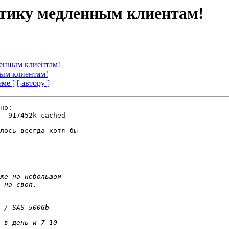
татику медленным клиентам!
ленным клиентам!
ным клиентам!
еме ]
[ автору ]
но:

  917452k cached

лось всегда хотя бы
