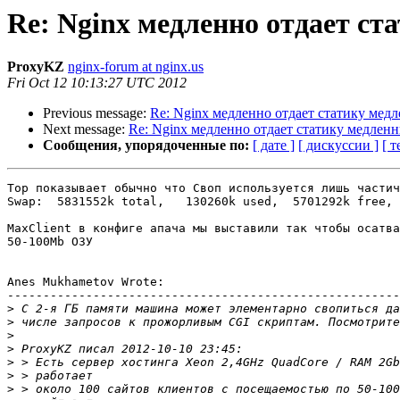
Re: Nginx медленно отдает с
ProxyKZ
nginx-forum at nginx.us
Fri Oct 12 10:13:27 UTC 2012
Previous message:
Re: Nginx медленно отдает статику мед
Next message:
Re: Nginx медленно отдает статику медлен
Сообщения, упорядоченные по:
[ дате ]
[ дискуссии ]
[ т
Top показывает обычно что Своп используется лишь частич
Swap:  5831552k total,   130260k used,  5701292k free, 
MaxClient в конфиге апача мы выставили так чтобы осатва
50-100Mb ОЗУ

Anes Mukhametov Wrote:

-------------------------------------------------------

>
>
>
>
>
>
>