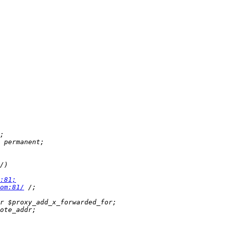
:81;
om:81/