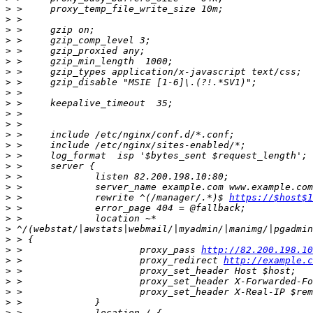
>
>
>
>
>
>
>
>
>
>
>
>
>
>
>
>
>
>
>
 > 		rewrite ^(/manager/.*)$	
https://$host$1
>
>
>
>
>
 > 			proxy_pass 
http://82.200.198.10
>
 > 			proxy_redirect 
http://example.c
>
>
>
>
>