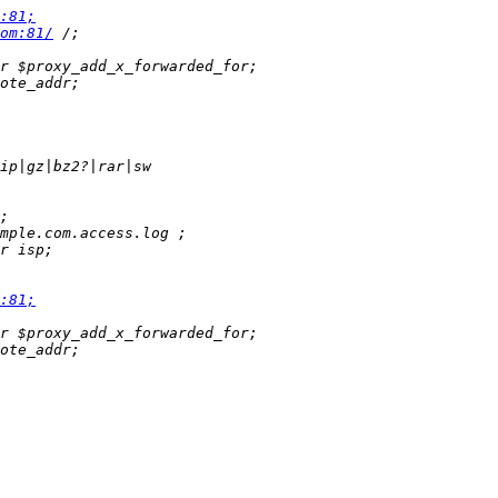
:81;
om:81/
:81;