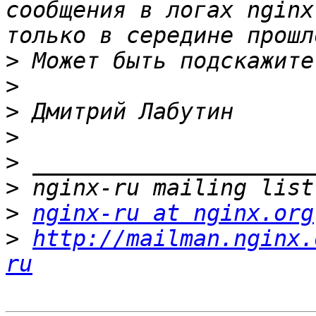
сообщения в логах nginx
>
>
>
>
>
>
>
nginx-ru at nginx.org
>
http://mailman.nginx.
ru