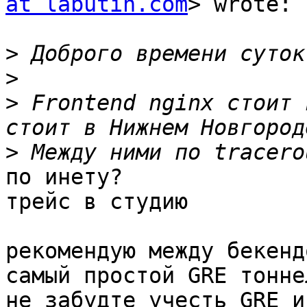
at labutin.com
> wrote:

>
>
>
 Frontend nginx стоит 
>
по инету? 

трейс в студию 

рекомендую между бекенд
самый простой GRE тоннел
не забудте учесть GRE и