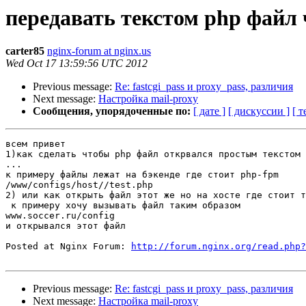
передавать текстом php файл ч
carter85
nginx-forum at nginx.us
Wed Oct 17 13:59:56 UTC 2012
Previous message:
Re: fastcgi_pass и proxy_pass, различия
Next message:
Настройка mail-proxy
Сообщения, упорядоченные по:
[ дате ]
[ дискуссии ]
[ т
всем привет

1)как сделать чтобы php файл открвался простым текстом 
...

к примеру файлы лежат на бэкенде где стоит php-fpm 

/www/configs/host//test.php

2) или как открыть файл этот же но на хосте где стоит т
 к примеру хочу вызывать файл таким образом

www.soccer.ru/config

и открывался этот файл

Posted at Nginx Forum: 
http://forum.nginx.org/read.php?
Previous message:
Re: fastcgi_pass и proxy_pass, различия
Next message:
Настройка mail-proxy