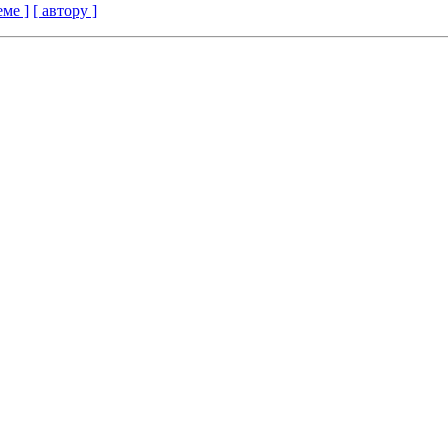
еме ]
[ автору ]