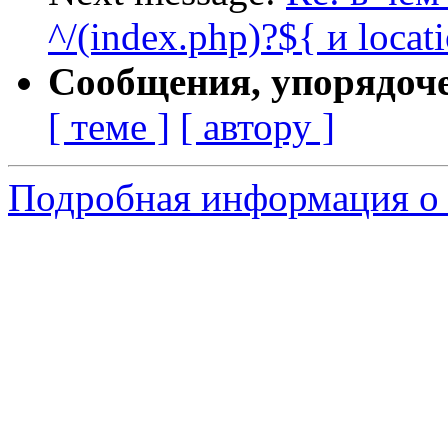
^/(index.php)?${ и locati
Сообщения, упорядоч
[ теме ]
[ автору ]
Подробная информация о 