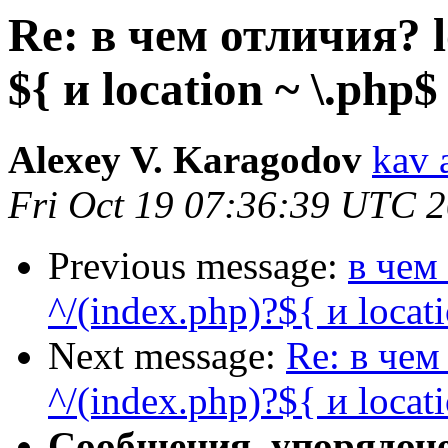
Re: в чем отличия? l
${ и location ~ \.php$
Alexey V. Karagodov
kav 
Fri Oct 19 07:36:39 UTC 
Previous message:
в чем
^/(index.php)?${ и locati
Next message:
Re: в чем
^/(index.php)?${ и locati
Сообщения, упорядоч