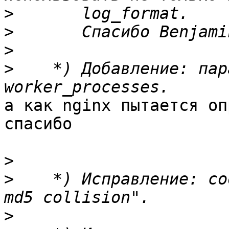
>
>
>
>
    *) Добавление: пар
а как nginx пытается оп
спасибо 

>
>
    *) Исправление: со
>