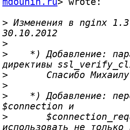
mdounin.ru
> wrote:

>
 Изменения в nginx 1.3.8                                     
>
>
    *) Добавление: пар
>
>
>
    *) Добавление: пер
>
       $connection_req