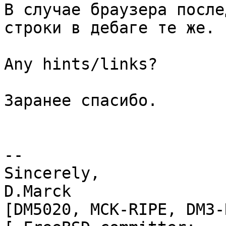
В случае браузера после
строки в дебаге те же.

Any hints/links?

Заранее спасибо.

-- 

Sincerely,

D.Marck                                     
[DM5020, MCK-RIPE, DM3-