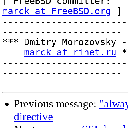
[ Fre
marck at FreeBSD.org
 ]

-----------------------
----------------------

*** Dmitry Morozovsky -
--- 
marck at rinet.ru
 *
-----------------------
----------------------

Previous message:
"alway
directive