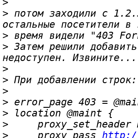
>
>
 потом заходили с 1.2.
>
>
 Затем решили добавить
>
>
>
>
>
>
>
     proxy_pass 
http:/