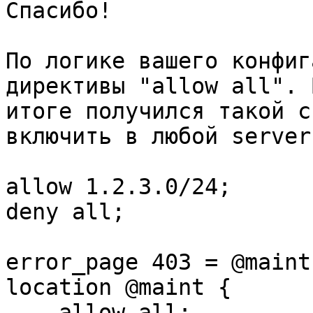
Спасибо!

По логике вашего конфиг
директивы "allow all". В
итоге получился такой с
включить в любой server
allow 1.2.3.0/24;

deny all;

error_page 403 = @maint;
location @maint {

    allow all;
