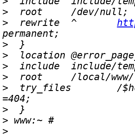
>
>
>
  rewrite  ^       
htt
>
>
>
>
>
  try_files        /$h
>
>
>