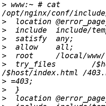
>
 www:~ # cat 
>
>
>
>
>
>
  try_files        /$h
>
>
>