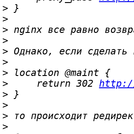
>
>
>
>
>
>
>
>
     return 302 
http:/
>
>
>
>