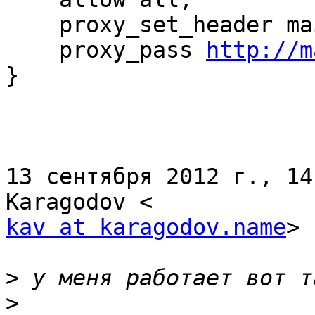
    proxy_set_header maint.server.com;

    proxy_pass 
http://m
}

13 сентября 2012 г., 14
kav at karagodov.name
> 
>
>