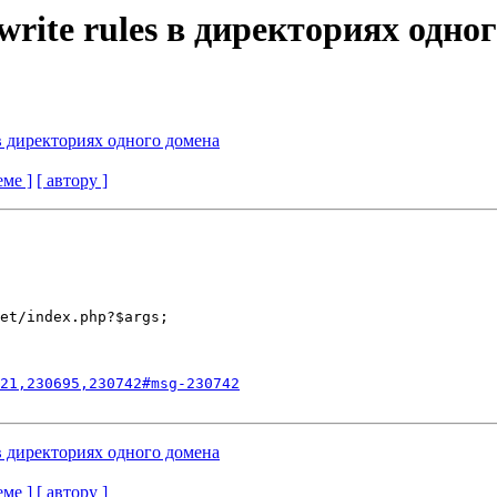
rite rules в директориях одно
 в директориях одного домена
еме ]
[ автору ]
et/index.php?$args;

21,230695,230742#msg-230742
 в директориях одного домена
еме ]
[ автору ]