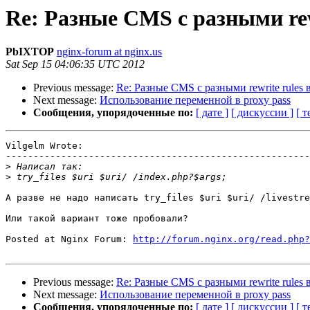
Re: Разные CMS с разными rew
PbIXTOP
nginx-forum at nginx.us
Sat Sep 15 04:06:35 UTC 2012
Previous message:
Re: Разные CMS с разными rewrite rules
Next message:
Использование переменной в proxy pass
Сообщения, упорядоченные по:
[ дате ]
[ дискуссии ]
[ т
Vilgelm Wrote:

-------------------------------------------------------

>
>
А разве не надо написать try_files $uri $uri/ /livestre
Или такой вариант тоже пробовали?

Posted at Nginx Forum: 
http://forum.nginx.org/read.php?
Previous message:
Re: Разные CMS с разными rewrite rules
Next message:
Использование переменной в proxy pass
Сообщения, упорядоченные по:
[ дате ]
[ дискуссии ]
[ т