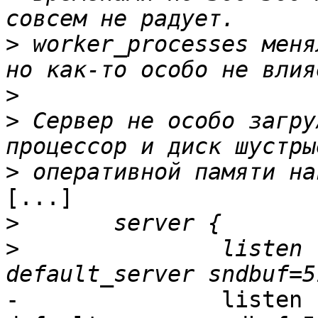
>
 worker_processes меня
>
>
 Сервер не особо загру
>
[...]

>
>
 		listen				80 
- 		listen				80 