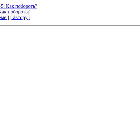
 1-5. Как побороть?
. Как побороть?
еме ]
[ автору ]