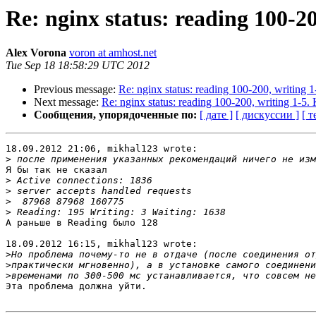
Re: nginx status: reading 100-2
Alex Vorona
voron at amhost.net
Tue Sep 18 18:58:29 UTC 2012
Previous message:
Re: nginx status: reading 100-200, writing
Next message:
Re: nginx status: reading 100-200, writing 1-5
Сообщения, упорядоченные по:
[ дате ]
[ дискуссии ]
[ т
18.09.2012 21:06, mikhal123 wrote:

>
Я бы так не сказал

>
>
>
>
А раньше в Reading было 128

18.09.2012 16:15, mikhal123 wrote:

>
>
>
Эта проблема должна уйти.
