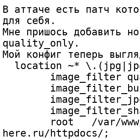
В аттаче есть патч кото
для себя.

Мне пришось добавить но
quality_only.

Мой конфиг теперь выгля
  location ~* \.(jpg|jpeg)$ {

        image_filter quality_only;

        image_filter_buffer 10M;

        image_filter_jpeg_quality 75;

        image_filter_sharpen 25;

        root   /var/www/vhosts/some-domain-
here.ru/httpdocs/;
