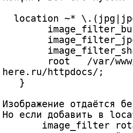
  location ~* \.(jpg|jpeg)$ {

        image_filter_buffer 10M;

        image_filter_jpeg_quality 75;

        image_filter_sharpen 25;

        root   /var/www/vhosts/some-domain-
here.ru/httpdocs/;

   }

Изображение отдаётся бе
Но если добавить в loca
       image_filter rotate 180;
