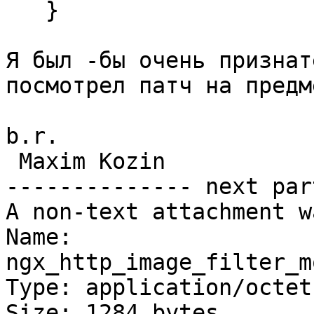
   }

Я был -бы очень признат
посмотрел патч на предм
b.r.

 Maxim Kozin

-------------- next par
A non-text attachment w
Name: 
ngx_http_image_filter_m
Type: application/octet
Size: 1284 bytes
