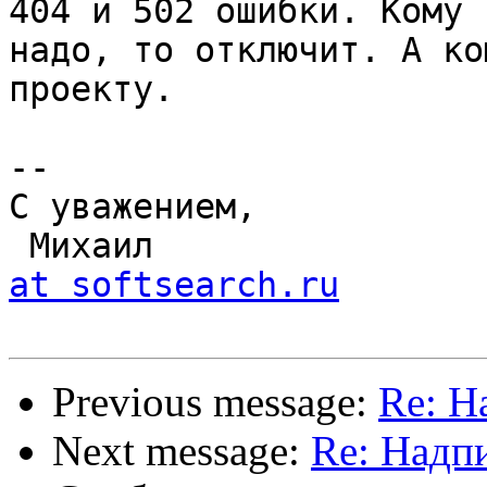
404 и 502 ошибки. Кому

надо, то отключит. А ко
проекту.

-- 

С уважением,

 Михаил               
at softsearch.ru
Previous message:
Re: Н
Next message:
Re: Надп