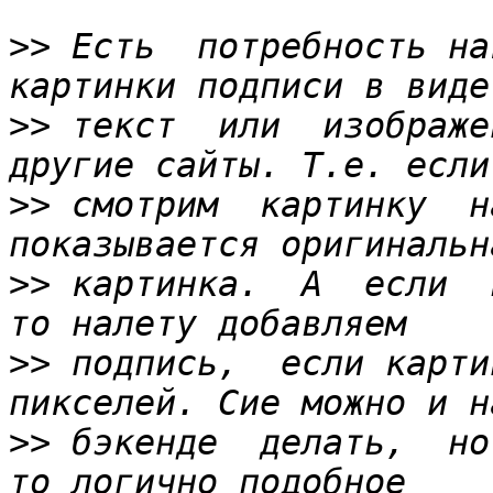
>>
 Есть  потребность на
>>
 текст  или  изображе
>>
 смотрим  картинку  на
>>
 картинка.  А  если  
>>
 подпись,  если карти
>>
 бэкенде  делать,  но