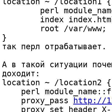
location ~ /location1 {

        perl module_name::func;

        index index.html;

        root /var/www;

}

так перл отрабатывает.

А в такой ситуации поче
доходит:

location ~ /location2 {

    perl module_name::func;

    proxy_pass 
http://1
    proxy_set_header X-Forwarded-For $remote_addr;
