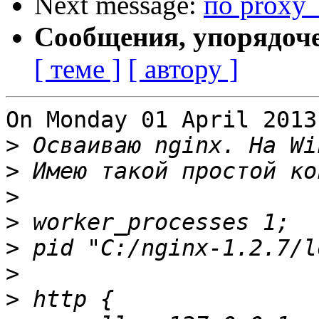
Next message:
по proxy
Сообщения, упорядоч
[ теме ]
[ автору ]
On Monday 01 April 2013
>
>
>
>
>
>
>