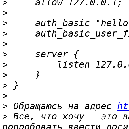
>
>
>
>
>
>
>
>
>
>
>
 Обращаюсь на адрес 
ht
>
 Все, что хочу - это в