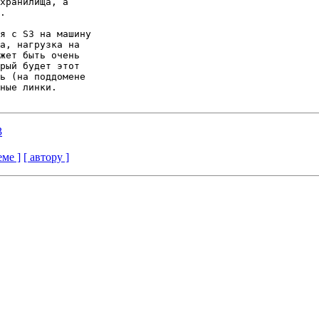
хранилища, а 

.

я с S3 на машину 

а, нагрузка на 

жет быть очень 

рый будет этот 

ь (на поддомене 

ные линки.

3
еме ]
[ автору ]