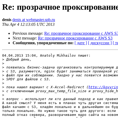
Re: прозрачное проксировани
denis
denis at webmaster.spb.ru
Thu Apr 4 12:13:05 UTC 2013
Previous message:
Re: прозрачное проксирование с AWS S
Next message:
Re: прозрачное проксирование с AWS S3
Сообщения, упорядоченные по:
[ дате ]
[ дискуссии ]
[ т
04.04.2013 15:04, Anatoly Mikhailov пишет:

>
>
>
>
>
>
>
>
 пока нашел вариант с X-Accel-Redirect (
http://kovyrin
>
>
>
А какой смысл? У меня есть в планах чуть другая система
файл качаем с S3, кладём локально и в дальнейшем он буд
только локально. Но нужно такое чуть для другого: если 
полный отказ сервера, разворачиваем ядро сайта на новом