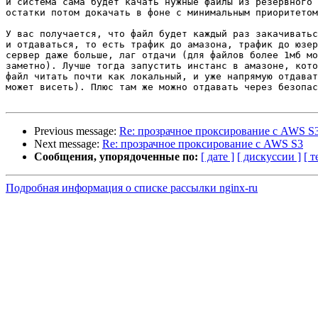
и система сама будет качать нужные файлы из резервного 
остатки потом докачать в фоне с минимальным приоритетом
У вас получается, что файл будет каждый раз закачиватьс
и отдаваться, то есть трафик до амазона, трафик до юзер
сервер даже больше, лаг отдачи (для файлов более 1мб мо
заметно). Лучше тогда запустить инстанс в амазоне, кото
файл читать почти как локальный, и уже напрямую отдават
может висеть). Плюс там же можно отдавать через безопас
Previous message:
Re: прозрачное проксирование с AWS S
Next message:
Re: прозрачное проксирование с AWS S3
Сообщения, упорядоченные по:
[ дате ]
[ дискуссии ]
[ т
Подробная информация о списке рассылки nginx-ru