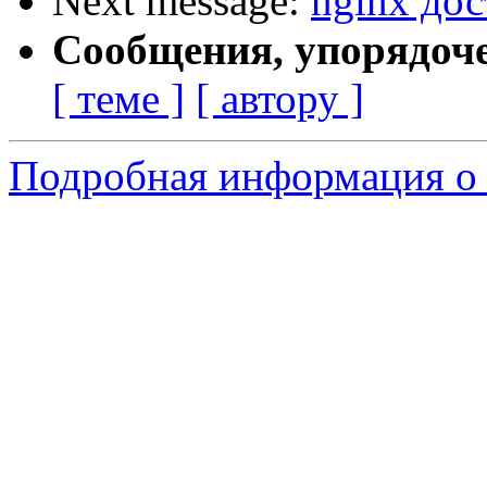
Next message:
nginx дос
Сообщения, упорядоч
[ теме ]
[ автору ]
Подробная информация о 