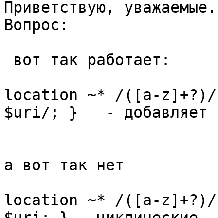
Приветствую, уважаемые.

Вопрос:

 вот так работает:

location ~* /([a-z]+?)/
$uri/; }   - добавляет с
а вот так нет

location ~* /([a-z]+?)/
$uri; } - циклические
