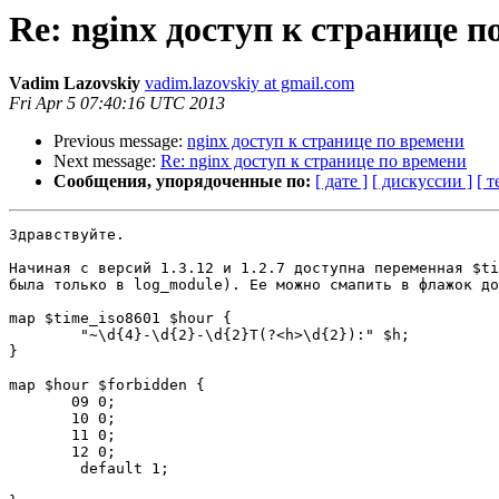
Re: nginx доступ к странице п
Vadim Lazovskiy
vadim.lazovskiy at gmail.com
Fri Apr 5 07:40:16 UTC 2013
Previous message:
nginx доступ к странице по времени
Next message:
Re: nginx доступ к странице по времени
Сообщения, упорядоченные по:
[ дате ]
[ дискуссии ]
[ т
Здравствуйте.

Начиная с версий 1.3.12 и 1.2.7 доступна переменная $ti
была только в log_module). Ее можно смапить в флажок до
map $time_iso8601 $hour {

        "~\d{4}-\d{2}-\d{2}T(?<h>\d{2}):" $h;

}

map $hour $forbidden {

       09 0;

       10 0;

       11 0;

       12 0;

        default 1;
