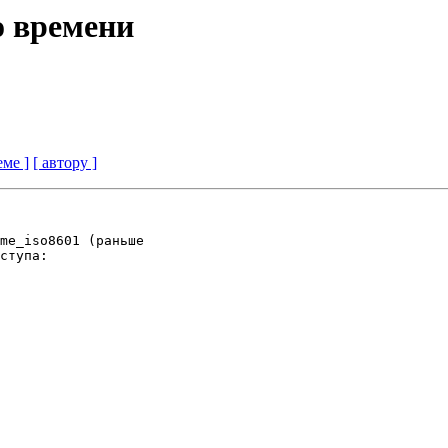
о времени
еме ]
[ автору ]
me_iso8601 (раньше

ступа:
