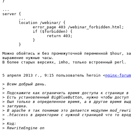
}

...

server {

       ...

       location /webinar/ {

             error_page 403 /webinar_forbidden.html;

             if ($forbidden) {

                   return 403;

             }

       }

Можно обойтись и без промежуточной переменной $hour, за
выражение нужные часы.

В более старых версиях, imho, только встроенный perl.

5 апреля 2013 г., 9:15 пользователь heroin <
nginx-forum
>
>
>
>
>
>
>
>
>
>
>