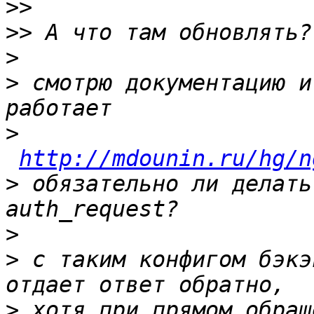
>>
>>
>
>
 смотрю документацию и
>
http://mdounin.ru/hg/n
>
 обязательно ли делать
>
>
 с таким конфигом бэкэ
>
 хотя при прямом обращ