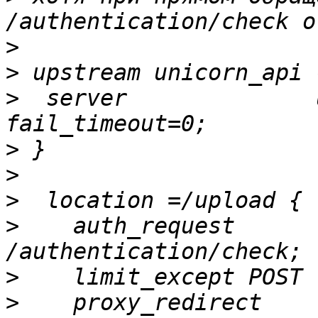
>
>
>
  server              
>
>
>
>
    auth_request               
>
>