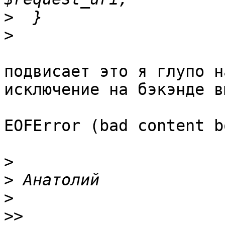
>
>
подвисает это я глупо н
исключение на бэкэнде в
EOFError (bad content bo
>
>
>
>>