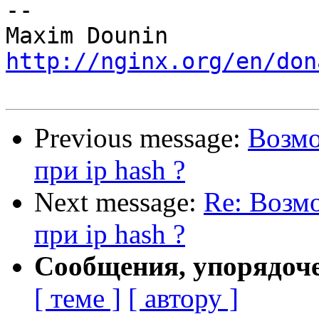
-- 

http://nginx.org/en/don
Previous message:
Возмо
при ip hash ?
Next message:
Re: Возм
при ip hash ?
Сообщения, упорядоч
[ теме ]
[ автору ]