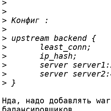
>
>
>
>
>
>
>
>
>
>
Нда, надо добавлять war
балансировщиков...
