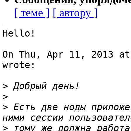
[ теме ]
[ автору ]
Hello!

On Thu, Apr 11, 2013 at
wrote:

>
>
>
 Есть две ноды приложе
>
 тому же должна работа